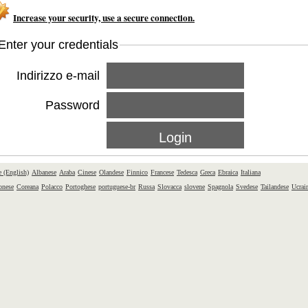
Increase your security, use a secure connection.
Enter your credentials
Indirizzo e-mail
Password
e (English)
Albanese
Araba
Cinese
Olandese
Finnico
Francese
Tedesca
Greca
Ebraica
Italiana
onese
Coreana
Polacco
Portoghese
portuguese-br
Russa
Slovacca
slovene
Spagnola
Svedese
Tailandese
Ucrai